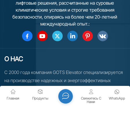
лифтовые решения, рассчитанные на суровые
климатические условия и строгие требования
безопасности, опираясь на более чем 20-летний
международный опыт.:
О НАС
С 2000 года компания GOTS Elevator специализируется
на производстве надежных и энергоэффективных
систем вертикального транспорта. Делая акцент на
высокой грузоподъемности и адаптации к
Главная
Продукты
Свяжитесь С
WhatsApp
Нами
экстремальным климатическим условиям, мы
поставляем индивидуальные решения в области лифтов
и эскалаторов более чем в 70 стран. Для рынков России
Скачать брошюру
и СНГ мы предлагаем комплексную техническую