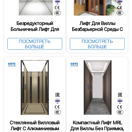
Безредукторный
Лифт Для Виллы
Больничный Лифт Для
Безбарьерной Среды С
Кроватей,
Сертификацией EAC
Сертифицированный По
ПОСМОТРЕТЬ
ПОСМОТРЕТЬ
БОЛЬШЕ
БОЛЬШЕ
ГОСТ
Стеклянный Вилловый
Компактный Лифт MRL
Лифт С Алюминиевым
Для Виллы Без Приямка,