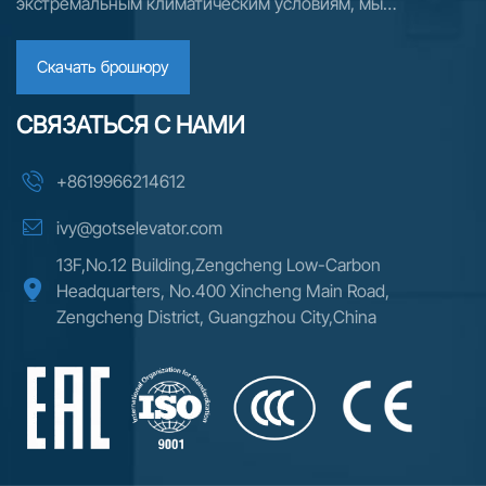
экстремальным климатическим условиям, мы
поставляем индивидуальные решения в области лифтов
и эскалаторов более чем в 70 стран. Для рынков России
Скачать брошюру
и СНГ мы предлагаем комплексную техническую
СВЯЗАТЬСЯ С НАМИ
поддержку, гибкие варианты финансирования и
надежную логистику, обеспечивая бесперебойную
+8619966214612
реализацию проектов — от проектирования до
монтажа.
ivy@gotselevator.com
13F,No.12 Building,Zengcheng Low-Carbon
Headquarters, No.400 Xincheng Main Road,
Zengcheng District, Guangzhou City,China