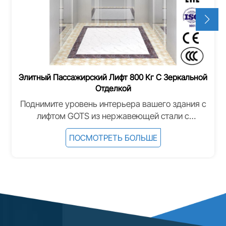
Элитный Пассажирский Лифт 800 Кг С Зеркальной
Отделкой
Поднимите уровень интерьера вашего здания с
лифтом GOTS из нержавеющей стали с
зеркальной отделкой. Сочетая солидную
ПОСМОТРЕТЬ БОЛЬШЕ
грузоподъемность 800 кг и высокую скорость
работы, этот лифт предназначен для элитных
жилых комплексов, современных офисов и
роскошных отелей. Зеркальные панели создают
ощущение простора и вневременной
элегантности. 1. Премиальная зеркальная
отделка 2. Передовая технология привода
(VVVF) 3. Энергоэффективность и экологичность