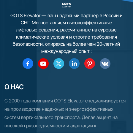
4. Компактная и гибкая конструкция (MRL/MR) 5.
Комплексная система безопасности 6.
GOTS Elevator — ваш надежный партнер в России и
Интеллектуальная система управления
СНГ. Мы поставляем высокоэффективные
лифтовые решения, рассчитанные на суровые
климатические условия и строгие требования
безопасности, опираясь на более чем 20-летний
международный опыт.:
О НАС
С 2000 года компания GOTS Elevator специализируется
на производстве надежных и энергоэффективных
систем вертикального транспорта. Делая акцент на
высокой грузоподъемности и адаптации к