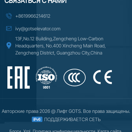
СВЯЗАТЬСЯ С НАМИ
поддержку, гибкие варианты финансирования и
надежную логистику, обеспечивая бесперебойную
+8619966214612
реализацию проектов — от проектирования до
монтажа.
ivy@gotselevator.com
13F,No.12 Building,Zengcheng Low-Carbon
Headquarters, No.400 Xincheng Main Road,
Zengcheng District, Guangzhou City,China
Авторские права 2026 @ Лифт GOTS. Все права защищены.
ПОДДЕРЖИВАЕТСЯ СЕТЬ
Блоги
Xml
Политика конфиденциальности
Карта сайта