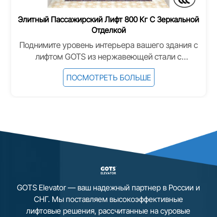
Элитный Пассажирский Лифт 800 Кг С Зеркальной
Отделкой
Поднимите уровень интерьера вашего здания с
лифтом GOTS из нержавеющей стали с
зеркальной отделкой. Сочетая солидную
ПОСМОТРЕТЬ БОЛЬШЕ
грузоподъемность 800 кг и высокую скорость
работы, этот лифт предназначен для элитных
жилых комплексов, современных офисов и
роскошных отелей. Зеркальные панели создают
ощущение простора и вневременной
элегантности. 1. Премиальная зеркальная
отделка 2. Передовая технология привода
(VVVF) 3. Энергоэффективность и экологичность
4. Компактная и гибкая конструкция (MRL/MR) 5.
Комплексная система безопасности 6.
GOTS Elevator — ваш надежный партнер в России и
Интеллектуальная система управления
СНГ. Мы поставляем высокоэффективные
лифтовые решения, рассчитанные на суровые