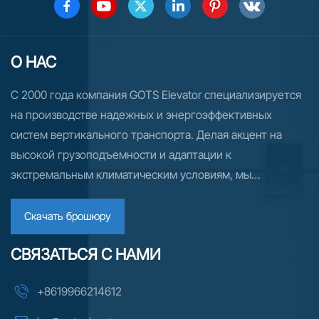
О НАС
С 2000 года компания GOTS Elevator специализируется
на производстве надежных и энергоэффективных
систем вертикального транспорта. Делая акцент на
высокой грузоподъемности и адаптации к
экстремальным климатическим условиям, мы
поставляем индивидуальные решения в области лифтов
и эскалаторов более чем в 70 стран. Для рынков России
Скачать брошюру
и СНГ мы предлагаем комплексную техническую
СВЯЗАТЬСЯ С НАМИ
поддержку, гибкие варианты финансирования и
надежную логистику, обеспечивая бесперебойную
+8619966214612
реализацию проектов — от проектирования до
монтажа.