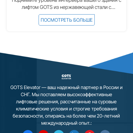
лифтом GOTS из нержавеющей стали с
зеркальной отделкой. Сочетая солидную
ПОСМОТРЕТЬ БОЛЬШЕ
грузоподъемность 800 кг и высокую скорость
работы, этот лифт предназначен для элитных
жилых комплексов, современных офисов и
роскошных отелей. Зеркальные панели создают
ощущение простора и вневременной
элегантности. 1. Премиальная зеркальная
отделка 2. Передовая технология привода
(VVVF) 3. Энергоэффективность и экологичность
4. Компактная и гибкая конструкция (MRL/MR) 5.
Комплексная система безопасности 6.
GOTS Elevator — ваш надежный партнер в России и
Интеллектуальная система управления
СНГ. Мы поставляем высокоэффективные
лифтовые решения, рассчитанные на суровые
климатические условия и строгие требования
безопасности, опираясь на более чем 20-летний
международный опыт.: